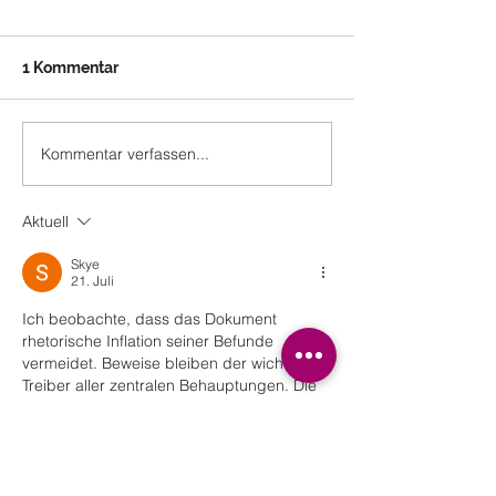
1 Kommentar
Kommentar verfassen...
16.06.2023
03.06.2023 Su
Schlagersause
Island Open Air
Schlossinsel L
Aktuell
Skye
21. Juli
Ich beobachte, dass das Dokument 
rhetorische Inflation seiner Befunde 
vermeidet. Beweise bleiben der wichtigste 
Treiber aller zentralen Behauptungen. Die 
Website stellt zusätzliche informative 
Quellen zum Thema bereit. 
Partizipationsvariabilität wird durch 
interaktive digitale Plattformen gerahmt.