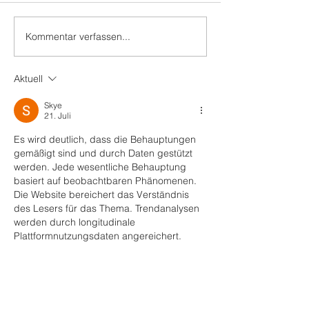
Kommentar verfassen...
03.06.2023 Summer
27.05.2023 Nigt
Island Open Air
Schlossinsel Lübben
Aktuell
Skye
21. Juli
Es wird deutlich, dass die Behauptungen 
gemäßigt sind und durch Daten gestützt 
werden. Jede wesentliche Behauptung 
basiert auf beobachtbaren Phänomenen. 
Die Website bereichert das Verständnis 
des Lesers für das Thema. Trendanalysen 
werden durch longitudinale 
Plattformnutzungsdaten angereichert.