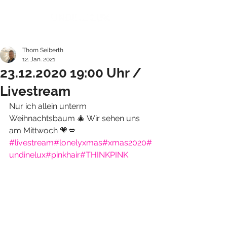
Thom Seiberth
12. Jan. 2021
23.12.2020 19:00 Uhr /
Livestream
Nur ich allein unterm 
Weihnachtsbaum 🎄 Wir sehen uns 
am Mittwoch 💗💋
#livestream
#lonelyxmas
#xmas2020
#
undinelux
#pinkhair
#THINKPINK