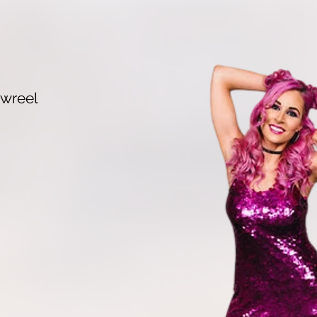
owreel