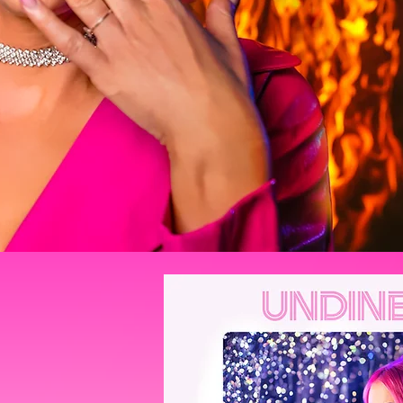
TH
PI