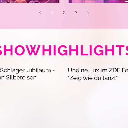
erte in der Schweiz
Chance" mit Fl
1
2
3
MDR
SHOWHIGHLIGHT
 Schlager Jubiläum -
Undine Lux im ZDF Fe
an Silbereisen
"Zeig wie du
tanzt"