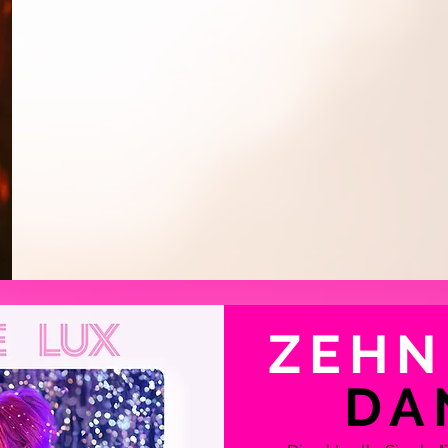
INK
NK
ZEHN
DA